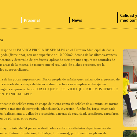
ESP
ENG
FRA
POR
News
Calidad y medioambiente
Productos
ca
dispone de FÁBRICA PROPIA DE SEÑALES en el Término Municipal de Santa
goda (Barcelona), con una superficie de 10.000m2, dotada de los últimos avances
ricación y desarrollo de productos, aplicando siempre unos rigurosos controles de
las áreas de la misma, de manera que el resultado de dichos procesos, sea la
dos nuestros clientes.
de las pocas empresas con fábrica propia de señales que realiza todo el proceso de
 la entrada de la chapa de hierro o aluminio hasta su completo embalaje, no
 ninguna empresa exterior POR LO QUE EL SERVICIO QUE PODEMOS OFRECER
ENTE INIGUALABLE.
icante de señales tanto de chapa de hierro como de señales de aluminio, así mismo
lativo a trabajos de cerrajería, planchistería, inyección, fundición, forja, estampado,
ón, balizamientos, vallas de protección, barreras de seguridad, semáforos, captafaros,
n de pinturas, entre otros.
a hay un total de 34 personas destinadas a cubrir los distintos departamentos de
ica, Pintura, Rotulación, Embalaje, Luminosas), por lo tanto los plazos de