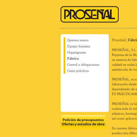
Proseñal
Proseñal |
Fábri
Quienes somos
Equipo humano
PROSEÑAL, S.L. 
Organigrama
Perpetua de la Mo
Fábrica
en materia de fab
Central y delegaciones
calidad en todas 
satisfacción de to
Casos prácticos
PROSEÑAL, es una 
fabricación desde
dependiendo de
ÉS PRÁCTICAM
PROSEÑAL es fabr
realiza todo lo re
plásticos, hormig
así como aplicació
En nuestra fábric
producción (Mecán