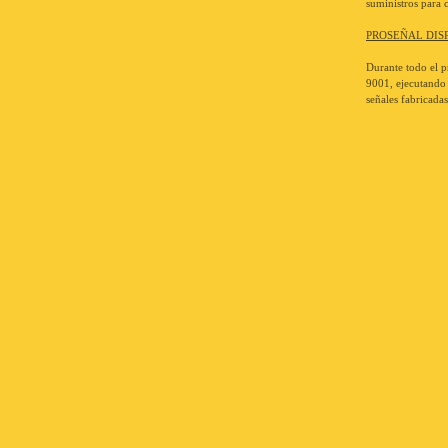
suministros para 
PROSEÑAL DISP
Durante todo el p
9001, ejecutando 
señales fabricada